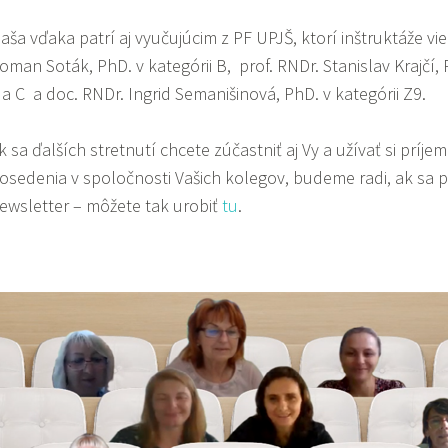
aša vďaka patrí aj vyučujúcim z PF UPJŠ, ktorí inštruktáže vie
oman Soták, PhD. v kategórii B, prof. RNDr. Stanislav Krajčí,
 a C a doc. RNDr. Ingrid Semanišinová, PhD. v kategórii Z9.
k sa ďalších stretnutí chcete zúčastniť aj Vy a užívať si prí
osedenia v spoločnosti Vašich kolegov, budeme radi, ak sa pr
ewsletter – môžete tak urobiť
tu
.