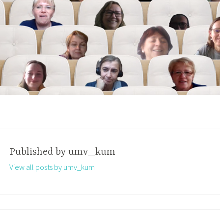
Published by
umv_kum
View all posts by umv_kum