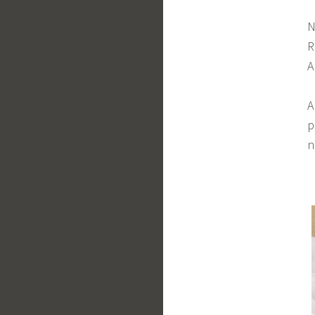
N
R
A
A
p
n