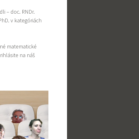
dli – doc. RNDr.
 PhD. v kategóriách
jemné matematické
ihlásite na náš