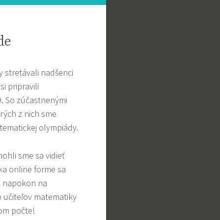
de
 stretávali nadšenci
 pripravili
.
So zúčastnenými
orých z nich sme
atematickej olympiády.
mohli sme sa vidieť
ka online forme sa
ás napokon na
b učiteľov matematiky
nom počte!