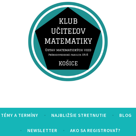
teľov matematiky
TÉMY A TERMÍNY
NAJBLIŽŠIE STRETNUTIE
BLOG
NEWSLETTER
AKO SA REGISTROVAŤ?