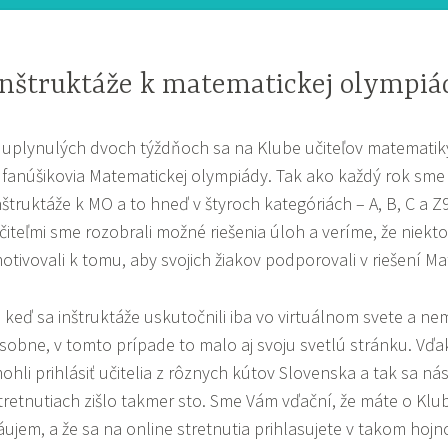
Inštruktáže k matematickej olympiá
 uplynulých dvoch týždňoch sa na Klube učiteľov matematiky
 fanúšikovia Matematickej olympiády. Tak ako každý rok sme si
nštruktáže k MO a to hneď v štyroch kategóriách – A, B, C a Z9
čiteľmi sme rozobrali možné riešenia úloh a veríme, že niekt
otivovali k tomu, aby svojich žiakov podporovali v riešení M
j keď sa inštruktáže uskutočnili iba vo virtuálnom svete a ne
sobne, v tomto prípade to malo aj svoju svetlú stránku. Vďa
ohli prihlásiť učitelia z rôznych kútov Slovenska a tak sa n
tretnutiach zišlo takmer sto. Sme Vám vďační, že máte o Klu
áujem, a že sa na online stretnutia prihlasujete v takom hoj