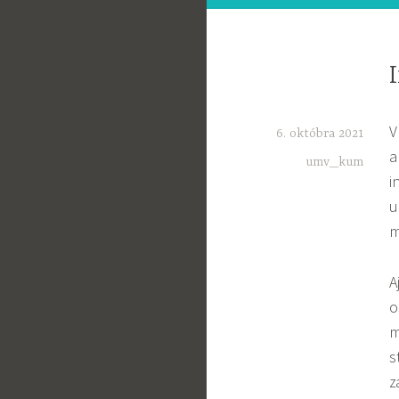
V
6. októbra 2021
a
umv_kum
i
u
m
A
o
m
s
z